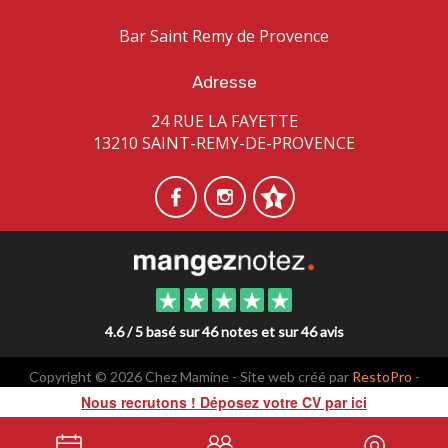
Bar Saint Remy de Provence
Adresse
24 RUE LA FAYETTE
13210 SAINT-REMY-DE-PROVENCE
4.6 / 5 basé sur 46 notes et sur 46 avis
Copyright © 2026 Chez Mamine - Site web créé par
RestoPro
-
mentions légales
Nous recrutons ! Déposez votre CV par ici