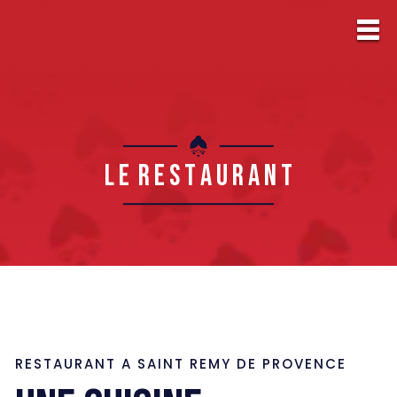
L E R E S T A U R A N T
RESTAURANT A SAINT REMY DE PROVENCE